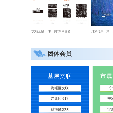
“文明互鉴·一带一路”第四届图...
丹漆传薪！第十二
团体会员
基层文联
市属
海曙区文联
宁
“仰山——许江艺术展”在宁波美...
青峰竞秀——宁波
江北区文联
宁
镇海区文联
宁