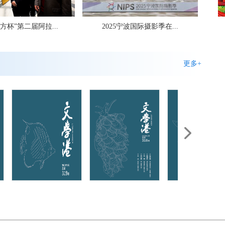
，亮点纷呈！第十...
宁波文学周迎来十周年，宁...
更多+
交流展”在苏州...
2022·第四届全国（宁波）综...
》杂志2025第7期
《文学港》杂志2025第6期
《文学港》杂志2025第5期
《文学
绘共富”浙江...
浙东油画扛鼎人物家乡开展，看韩...