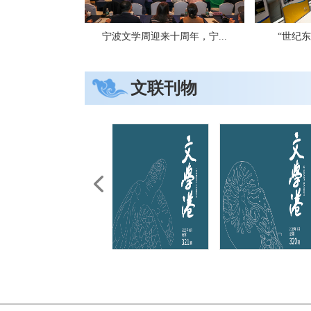
新时代同...
“城市·遇见”2017第...
名家云集
文联刊物
青峰竞秀——宁波市青年艺术家提...
“宁波中国画苏州
《文学港》杂志2025第10
《文学港》杂志2025第8期
《文学港
引领浙江版画再创辉煌，“202...
“乡村百景图 画卷
期