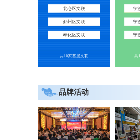
北仑区文联
宁
鄞州区文联
宁
奉化区文联
宁
宁波36件剪纸作品入省展
“矿工的眼睛点亮
共10家基层文联
共
品牌活动
“图画真解——中国笔墨的研究与...
墨舞新天——全国