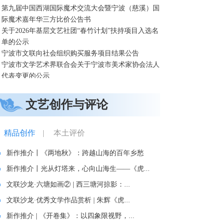
第九届中国西湖国际魔术交流大会暨宁波（慈溪）国
际魔术嘉年华三方比价公告书
关于2026年基层文艺社团“春竹计划”扶持项目入选名
单的公示
宁波市文联向社会组织购买服务项目结果公告
宁波市文学艺术界联合会关于宁波市美术家协会法人
代表变更的公示
文艺创作与评论
精品创作
|
本土评价
新作推介丨《两地秋》：跨越山海的百年乡愁
新作推介丨光从灯塔来，心向山海生——《虎...
文联沙龙·六塘如画② | 西三塘河掠影：...
文联沙龙·优秀文学作品赏析 | 朱辉《虎...
新作推介 | 《开卷集》：以四象限视野，...