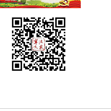
“世纪东方杯”第二届阿拉...
2025宁波国际摄影季在...
港》杂志2025第4期
《文学港》杂志2025第1期
《文学港》杂志2024第12
《
期