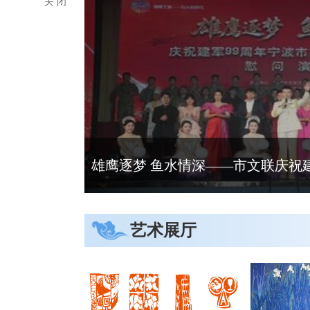
关 闭
雄鹰逐梦 鱼水情深——市文联庆祝建军9
艺术展厅