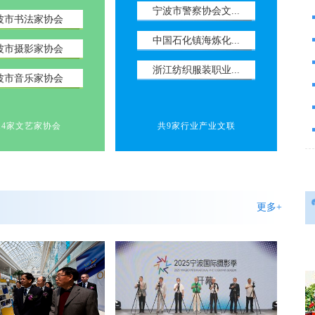
宁波市警察协会文...
波市书法家协会
中国石化镇海炼化...
波市摄影家协会
浙江纺织服装职业...
波市音乐家协会
心灵那盏灯！”...
做自己的太阳——江碧波艺术展
14家文艺家协会
共9家行业产业文联
更多+
十城市书法篆刻...
“‘海上丝绸之路’当代艺术展”...