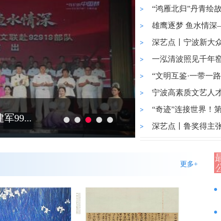
“鸿雁北归”丹青绘故
雄鹰逐梦 鱼水情深—
深艺点丨宁波新大众
一泓清波照见千年窑
“文明互鉴·一带一路
宁波高素质文艺人才
“奇迹”连接世界！第
9...
深艺点丨鲁奖得主
更多+